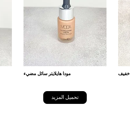
 خفيف
مودا هايلايتر سائل مضيء
تحميل المزيد