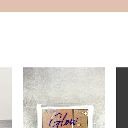
سمار
جلد
شفه
عيون
وجه