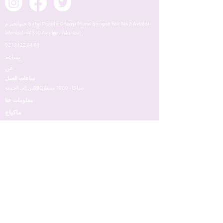
جيهانجير م. Şehit Piyade Onbaşı Murat Şengöz Sok. No: 3 Avcılar-
İstanbul، 34310 Avcılar / İstanbul
0212422 64 64
يساعد
عن
ساعات العمل
8:00 صباحًا - 18.00 مساءً
من الإثنين إلى الجمعة
معلومات عنا
ماكياج
شروط
وجه
عيون
شفه
جلد
مسمار
عطر