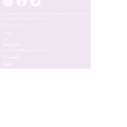
جيهانجير م. Şehit Piyade Onbaşı Murat Şengöz Sok. No: 3 Avcılar-
İstanbul، 34310 Avcılar / İstanbul
0212422 64 64
يساعد
عن
ساعات العمل
8:00 صباحًا - 18.00 مساءً
من الإثنين إلى الجمعة
معلومات عنا
ماكياج
شروط
وجه
عيون
شفه
جلد
مسمار
عطر