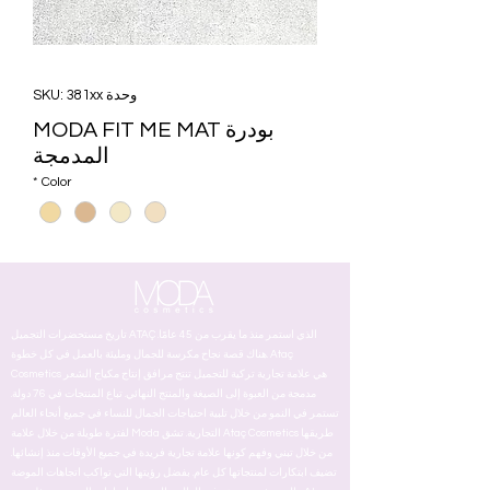
وحدة SKU: 381xx
بودرة MODA FIT ME MAT
المدمجة
*
Color
تاريخ مستحضرات التجميل ATAÇ الذي استمر منذ ما يقرب من 45 عامًا.
هناك قصة نجاح مكرسة للجمال ومليئة بالعمل في كل خطوة. Ataç
Cosmetics هي علامة تجارية تركية للتجميل تنتج مرافق إنتاج مكياج الشعر
مدمجة من العبوة إلى الصيغة والمنتج النهائي. تباع المنتجات في 76 دولة.
تستمر في النمو من خلال تلبية احتياجات الجمال للنساء في جميع أنحاء العالم
لفترة طويلة من خلال علامة Moda التجارية. تشق Ataç Cosmetics طريقها
من خلال تبني وفهم كونها علامة تجارية فريدة في جميع الأوقات منذ إنشائها.
تضيف ابتكارات لمنتجاتها كل عام. بفضل رؤيتها التي تواكب اتجاهات الموضة