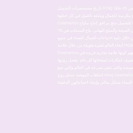
تاريخ مستحضرات التجميل ATAÇ الذي استمر منذ ما يقرب من 45 عامًا.
مكرسة للجمال ومليئة بالعمل في كل خطوة. Ataç
Cosmetics هي علامة تجارية تركية للتجميل تنتج مرافق إنتاج مكياج
الشعر مدمجة من العبوة إلى الصيغة والمنتج النهائي. تباع المنتجات في 76
 خلال تلبية احتياجات الجمال للنساء في جميع
أنحاء العالم لفترة طويلة من خلال علامة Moda التجارية. تشق Ataç
Cosmetics طريقها من خلال تبني وفهم كونها علامة تجارية فريدة في
تضيف ابتكارات لمنتجاتها كل عام. بفضل رؤيتها
موضة والتي تتغير بسرعة في العالم والتي تتبع
اتجاهات الموضة. تتمثل روح Ataç Cosmetics في الاستجابة لمشاعر