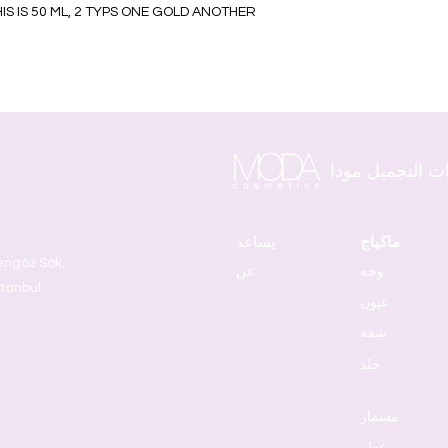
S IS 50 ML, 2 TYPS ONE GOLD ANOTHER
ت التجميل مودا
ماكياج
يساعد
وجه
عن
stanbul
عيون
شفه
جلد
مسمار
عطر