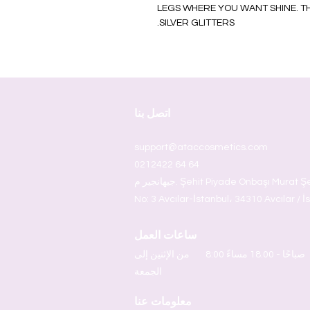
LEGS WHERE YOU WANT SHINE. THI
SILVER GLITTERS.
اتصل بنا
support@ataccosmetics.com
0212422 64 64
جيهانجير م. Şehit Piyade Onbaşı Murat Şengöz Sok.
No: 3 Avcılar-İstanbul، 34310 Avcılar / İ
ساعات العمل
8:00 صباحًا - 18.00 مساءً
من الإثنين إلى
الجمعة
معلومات عنا