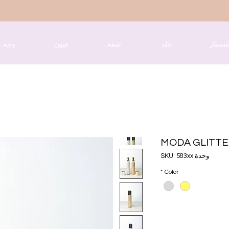
سمار
جلد
شفه
عيون
وجه
MODA GLITTE
وحدة SKU: 583xx
*
Color