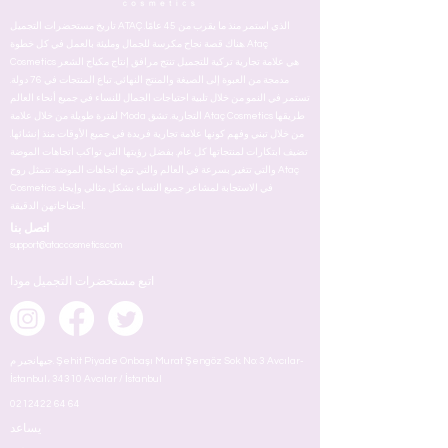
تاريخ مستحضرات التجميل ATAÇ الذي استمر منذ ما يقرب من 45 عامًا.
هناك قصة نجاح مكرسة للجمال ومليئة بالعمل في كل خطوة. Ataç
Cosmetics هي علامة تجارية تركية للتجميل تنتج مرافق إنتاج مكياج الشعر
مدمجة من العبوة إلى الصيغة والمنتج النهائي. تباع المنتجات في 76 دولة.
تستمر في النمو من خلال تلبية احتياجات الجمال للنساء في جميع أنحاء العالم
لفترة طويلة من خلال علامة Moda التجارية. تشق Ataç Cosmetics طريقها
من خلال تبني وفهم كونها علامة تجارية فريدة في جميع الأوقات منذ إنشائها.
تضيف ابتكارات لمنتجاتها كل عام. بفضل رؤيتها التي تواكب اتجاهات الموضة
والتي تتغير بسرعة في العالم والتي تتبع اتجاهات الموضة. تتمثل روح Ataç
Cosmetics في الاستجابة لمشاعر جميع النساء بشكل مثالي وإيجاد
احتياجاتهن الدقيقة.
اتصل بنا
support@ataccosmetics.com
اتبع مستحضرات التجميل مودا
جيهانجير م. Şehit Piyade Onbaşı Murat Şengöz Sok. No: 3 Avcılar-
İstanbul، 34310 Avcılar / İstanbul
0212422 64 64
يساعد