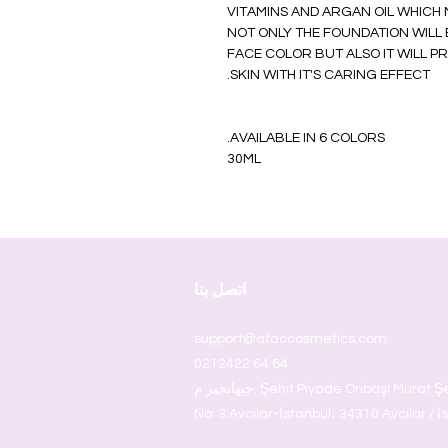
VITAMINS AND ARGAN OIL WHICH 
NOT ONLY THE FOUNDATION WILL
FACE COLOR BUT ALSO IT WILL 
SKIN WITH IT'S CARING EFFECT.
AVAILABLE IN 6 COLORS.
30ML
اتصل بنا
support@ataccosmetics.com
0212422 64 64
جيهانجير م. Şehit Piyade Onbaşı Murat Şengöz Sok.
No: 3 Avcılar-İstanbul، 34310 Avcılar / İ