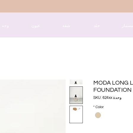
سمار
جلد
شفه
عيون
وجه
MODA LONG L
FOUNDATION
وحدة SKU: 624xx
*
Color