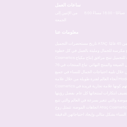
ساعات العمل
8:00 صباحًا - 18.00 مساءً
من الإثنين إلى
الجمعة
معلومات عنا
تاريخ مستحضرات التجميل ATAÇ الذي استمر منذ ما يقرب من 45 عامًا.
مكرسة للجمال ومليئة بالعمل في كل خطوة. Ataç
Cosmetics هي علامة تجارية تركية للتجميل تنتج مرافق إنتاج مكياج
الشعر مدمجة من العبوة إلى الصيغة والمنتج النهائي. تباع المنتجات في 76
 خلال تلبية احتياجات الجمال للنساء في جميع
أنحاء العالم لفترة طويلة من خلال علامة Moda التجارية. تشق Ataç
Cosmetics طريقها من خلال تبني وفهم كونها علامة تجارية فريدة في
تضيف ابتكارات لمنتجاتها كل عام. بفضل رؤيتها
موضة والتي تتغير بسرعة في العالم والتي تتبع
اتجاهات الموضة. تتمثل روح Ataç Cosmetics في الاستجابة لمشاعر