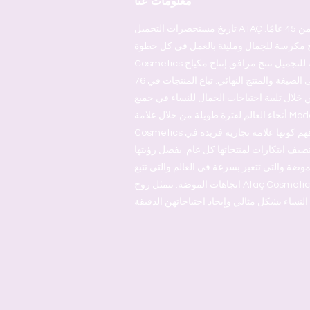
معلومات عنا
تاريخ مستحضرات التجميل ATAÇ الذي استمر منذ ما يقرب من 45 عامًا.
مكرسة للجمال ومليئة بالعمل في كل خطوة. Ataç
Cosmetics هي علامة تجارية تركية للتجميل تنتج مرافق إنتاج مكياج
الشعر مدمجة من العبوة إلى الصيغة والمنتج النهائي. تباع المنتجات في 76
 خلال تلبية احتياجات الجمال للنساء في جميع
أنحاء العالم لفترة طويلة من خلال علامة Moda التجارية. تشق Ataç
Cosmetics طريقها من خلال تبني وفهم كونها علامة تجارية فريدة في
تضيف ابتكارات لمنتجاتها كل عام. بفضل رؤيتها
موضة والتي تتغير بسرعة في العالم والتي تتبع
اتجاهات الموضة. تتمثل روح Ataç Cosmetics في الاستجابة لمشاعر