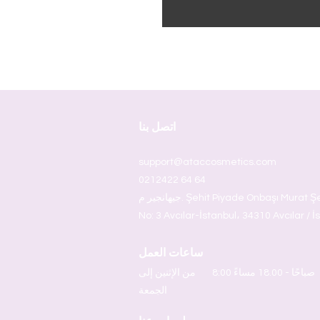
اتصل بنا
support@ataccosmetics.com
0212422 64 64
جيهانجير م. Şehit Piyade Onbaşı Murat Şengöz Sok.
No: 3 Avcılar-İstanbul، 34310 Avcılar / İ
ساعات العمل
8:00 صباحًا - 18.00 مساءً
من الإثنين إلى
الجمعة