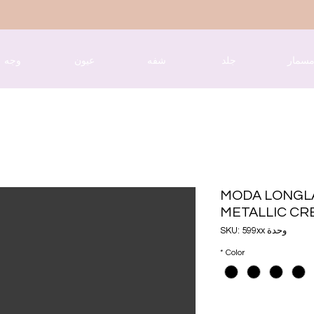
سمار
جلد
شفه
عيون
وجه
MODA LONGL
METALLIC CR
وحدة SKU: 599xx
*
Color