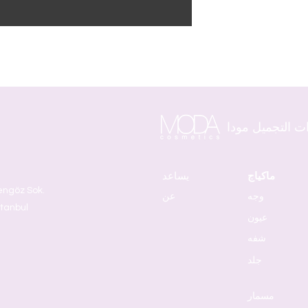
ت التجميل مودا
ماكياج
يساعد
وجه
عن
stanbul
عيون
شفه
جلد
مسمار