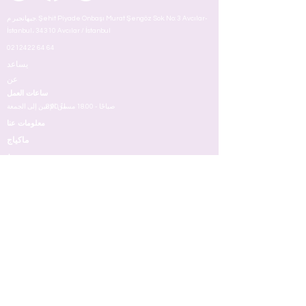
جيهانجير م. Şehit Piyade Onbaşı Murat Şengöz Sok. No: 3 Avcılar-
İstanbul، 34310 Avcılar / İstanbul
0212422 64 64
يساعد
عن
ساعات العمل
8:00 صباحًا - 18.00 مساءً
من الإثنين إلى الجمعة
معلومات عنا
ماكياج
شروط
وجه
عيون
شفه
جلد
مسمار
عطر