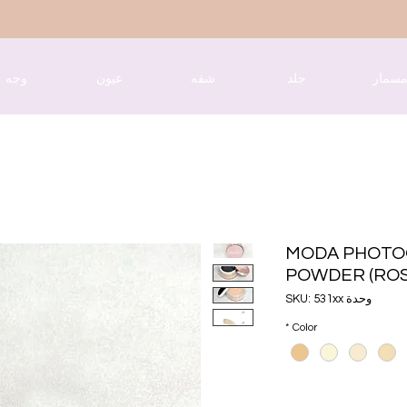
سمار
جلد
شفه
عيون
وجه
MODA PHOTO
POWDER (ROS
وحدة SKU: 531xx
*
Color