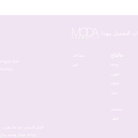
ت التجميل مودا
ماكياج
يساعد
وجه
عن
stanbul
عيون
شفه
جلد
مسمار
عطر
هناك قصة نجاح 