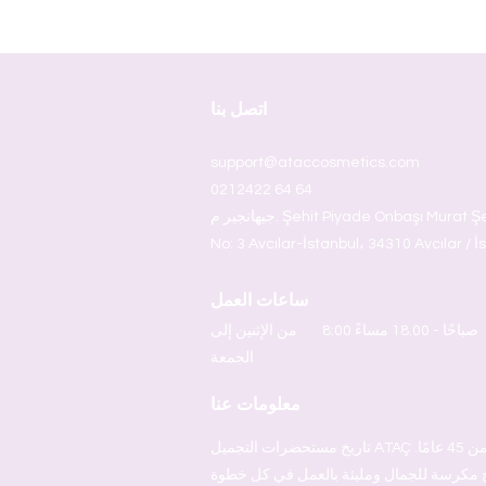
اتصل بنا
support@ataccosmetics.com
0212422 64 64
جيهانجير م. Şehit Piyade Onbaşı Murat Şengöz Sok.
No: 3 Avcılar-İstanbul، 34310 Avcılar / İ
ساعات العمل
8:00 صباحًا - 18.00 مساءً
من الإثنين إلى
الجمعة
معلومات عنا
تاريخ مستحضرات التجميل ATAÇ الذي استمر منذ ما يقرب من 45 عامًا.
مكرسة للجمال ومليئة بالعمل في كل خطوة. Ataç