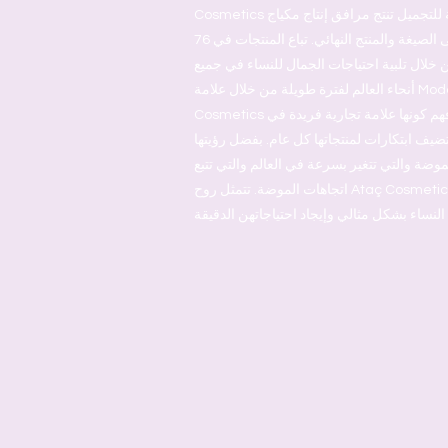
Cosmetics هي علامة تجارية تركية للتجميل تنتج مرافق إنتاج مكياج
الشعر مدمجة من العبوة إلى الصيغة والمنتج النهائي. تباع المنتجات في 76
 خلال تلبية احتياجات الجمال للنساء في جميع
أنحاء العالم لفترة طويلة من خلال علامة Moda التجارية. تشق Ataç
Cosmetics طريقها من خلال تبني وفهم كونها علامة تجارية فريدة في
تضيف ابتكارات لمنتجاتها كل عام. بفضل رؤيتها
موضة والتي تتغير بسرعة في العالم والتي تتبع
اتجاهات الموضة. تتمثل روح Ataç Cosmetics في الاستجابة لمشاعر