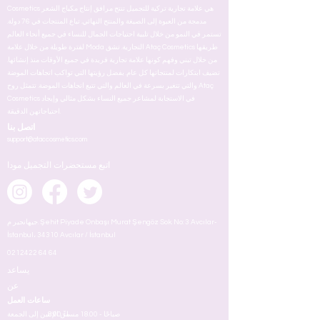
Cosmetics هي علامة تجارية تركية للتجميل تنتج مرافق إنتاج مكياج الشعر
مدمجة من العبوة إلى الصيغة والمنتج النهائي. تباع المنتجات في 76 دولة.
تستمر في النمو من خلال تلبية احتياجات الجمال للنساء في جميع أنحاء العالم
لفترة طويلة من خلال علامة Moda التجارية. تشق Ataç Cosmetics طريقها
من خلال تبني وفهم كونها علامة تجارية فريدة في جميع الأوقات منذ إنشائها.
تضيف ابتكارات لمنتجاتها كل عام. بفضل رؤيتها التي تواكب اتجاهات الموضة
والتي تتغير بسرعة في العالم والتي تتبع اتجاهات الموضة. تتمثل روح Ataç
Cosmetics في الاستجابة لمشاعر جميع النساء بشكل مثالي وإيجاد
احتياجاتهن الدقيقة.
اتصل بنا
support@ataccosmetics.com
اتبع مستحضرات التجميل مودا
جيهانجير م. Şehit Piyade Onbaşı Murat Şengöz Sok. No: 3 Avcılar-
İstanbul، 34310 Avcılar / İstanbul
0212422 64 64
يساعد
عن
ساعات العمل
8:00 صباحًا - 18.00 مساءً
من الإثنين إلى الجمعة