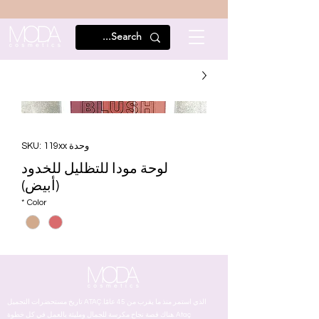
وحدة SKU: 119xx
لوحة مودا للتظليل للخدود
(أبيض)
*
Color
تاريخ مستحضرات التجميل ATAÇ الذي استمر منذ ما يقرب من 45 عامًا.
هناك قصة نجاح مكرسة للجمال ومليئة بالعمل في كل خطوة. Ataç