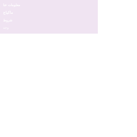
معلومات عنا
ماكياج
شروط
وجه
عيون
شفه
جلد
مسمار
عطر