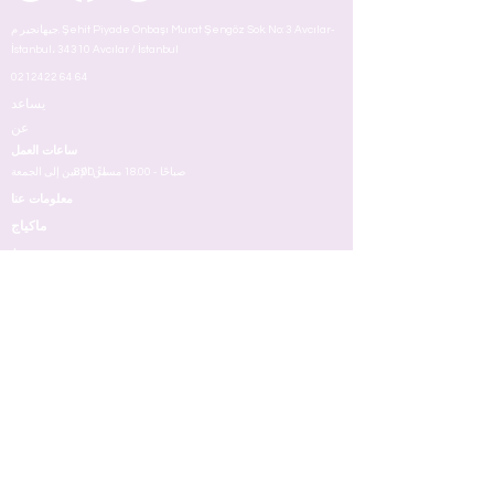
جيهانجير م. Şehit Piyade Onbaşı Murat Şengöz Sok. No: 3 Avcılar-
İstanbul، 34310 Avcılar / İstanbul
0212422 64 64
يساعد
عن
ساعات العمل
8:00 صباحًا - 18.00 مساءً
من الإثنين إلى الجمعة
معلومات عنا
ماكياج
شروط
وجه
عيون
شفه
جلد
مسمار
عطر