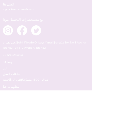
اتصل بنا
support@ataccosmetics.com
اتبع مستحضرات التجميل مودا
جيهانجير م. Şehit Piyade Onbaşı Murat Şengöz Sok. No: 3 Avcılar-
İstanbul، 34310 Avcılar / İstanbul
0212422 64 64
يساعد
عن
ساعات العمل
8:00 صباحًا - 18.00 مساءً
من الإثنين إلى الجمعة
معلومات عنا
ماكياج
شروط
وجه
عيون
شفه